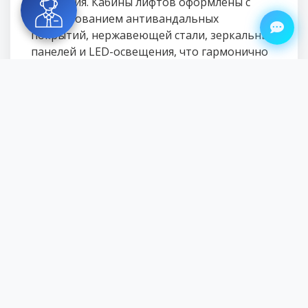
населения. Кабины лифтов оформлены с
использованием антивандальных
покрытий, нержавеющей стали, зеркальных
панелей и LED-освещения, что гармонично
дополняет современный дизайн подъездов.
Технология частотно-регулируемого
привода (VVVF) обеспечивает бесшумную
работу и снижение энергопотребления на
20%, что соответствует экологической
концепции комплекса. Интеграция с
системами видеонаблюдения и контроля
доступа повышает безопасность жильцов.
Мы понимаем, что лифты – это
неотъемлемая часть повседневной жизни,
влияющая на комфорт и качество жизни
жильцов. Наша цель заключалась в
создании надежного и эстетичного
решения, которое поддерживает высокие