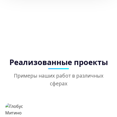
Скорость монтажа
– установка за 30–
40 дней с гарантией 24 месяца.
Наши специалисты проводят расчет
трафика, проектирование и монтаж,
обеспечивая бесперебойную работу
оборудования.
Реализованные проекты
Примеры наших работ в различных
сферах