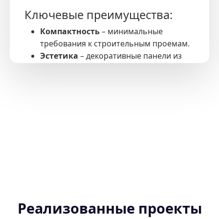
Ключевые преимущества:
Компактность
– минимальные
требования к строительным проемам.
Эстетика
– декоративные панели из
дерева, стекла или металла.
Безопасность
– соответствие ГОСТ
53780-2010 и ТР ТС 011/2011.
Быстрый монтаж
– установка за 15–25
дней с гарантией 24 месяца.
Мы проводим предпроектное
обследование, подбираем оптимальную
конфигурацию и обеспечиваем полный
цикл работ – от логистики до ввода в
эксплуатацию.
Реализованные проекты